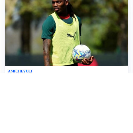
AMICHEVOLI
Milan, altro test per Amorim: le possibili scelte per il
Chelsea
AMICHEVOLI
Juventus-Inter, antipasto di Serie A: le probabili
formazioni
IL NOME NUOVO
Napoli, Musso resta un’opzione per la porta